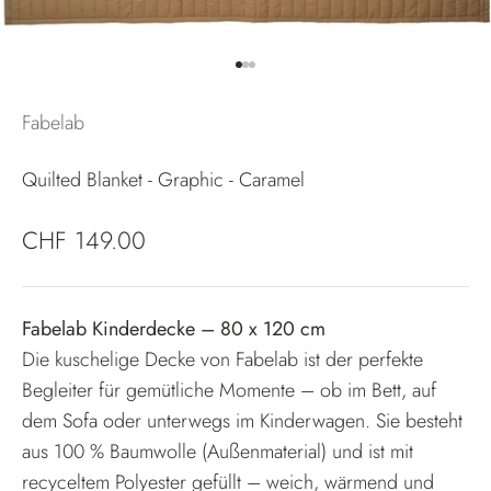
Gehe zu Element 1
Gehe zu Element 2
Gehe zu Element 3
Fabelab
Quilted Blanket - Graphic - Caramel
Angebot
CHF 149.00
Fabelab Kinderdecke – 80 x 120 cm
Die kuschelige Decke von Fabelab ist der perfekte
Begleiter für gemütliche Momente – ob im Bett, auf
dem Sofa oder unterwegs im Kinderwagen. Sie besteht
aus 100 % Baumwolle (Außenmaterial) und ist mit
recyceltem Polyester gefüllt – weich, wärmend und