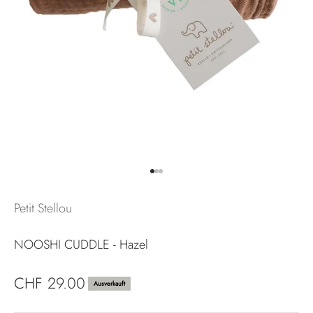
Gehe zu Element 1
Gehe zu Element 2
Gehe zu Element 3
Petit Stellou
NOOSHI CUDDLE - Hazel
Angebot
CHF 29.00
Ausverkauft