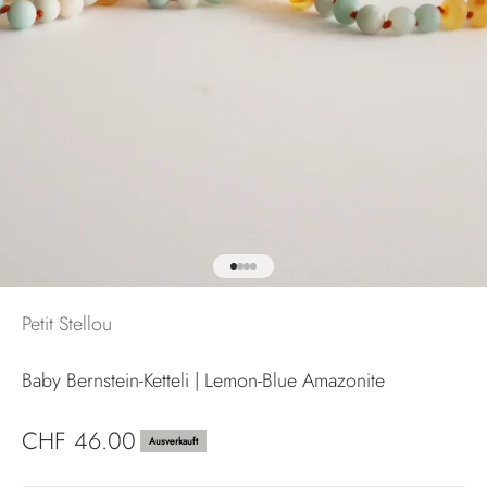
Gehe zu Element 1
Gehe zu Element 2
Gehe zu Element 3
Gehe zu Element 4
Petit Stellou
Baby Bernstein-Ketteli | Lemon-Blue Amazonite
Angebot
CHF 46.00
Ausverkauft