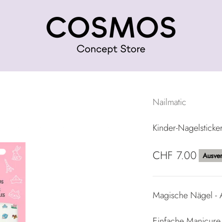
COSMOS Concept Store
Nailmatic
Kinder-Nagelsticke
Angebot
CHF 7.00
Ausver
Magische Nägel - A
Einfache Manicure