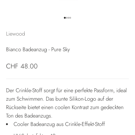
Gehe zu Element 1
Gehe zu Element 2
Gehe zu Element 3
Gehe zu Element 4
Liewood
Bianco Badeanzug - Pure Sky
Angebot
CHF 48.00
Der Crinkle-Stoff sorgt für eine perfekte Passform, ideal
zum Schwimmen. Das bunte Silikon-Logo auf der
Rückseite bietet einen coolen Kontrast zum gedeckten
Ton des Badeanzugs.
Cooler Badeanzug aus Crinkle-Effekt-Stoff