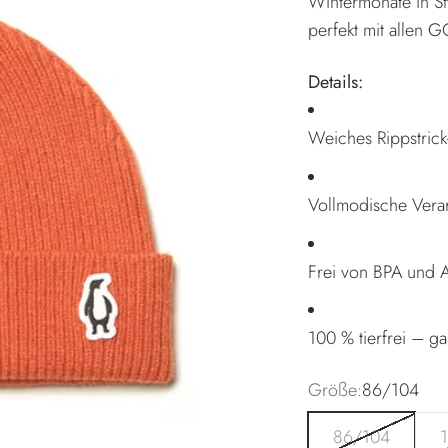
Wintermonate in Styl
perfekt mit alle
Details:
Weiches Rippstrick
Vollmodische Vera
Frei von BPA und AZ
100 % tierfrei – ga
Größe:
86/104
86/104