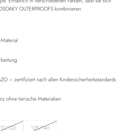
e. Erhältlich in verschiedenen Farben, lässt sie sich
n GOSOAKY OUTERPROOFS kombinieren.
-Material
rbeitung
O – zertifiziert nach allen Kindersicherheitsstandards
nz ohne tierische Materialien
110/122
128/146