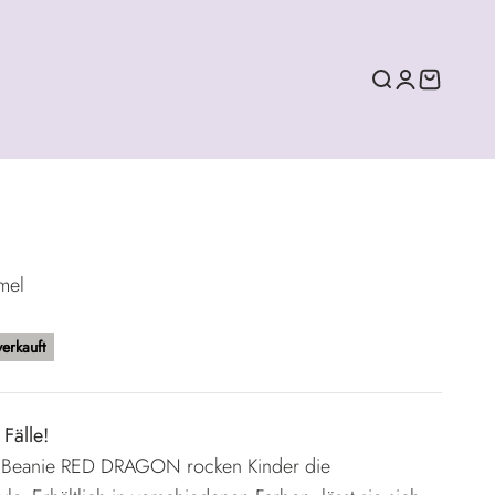
Suche
Anmelden
Warenko
mel
erkauft
Fälle!
en Beanie RED DRAGON rocken Kinder die