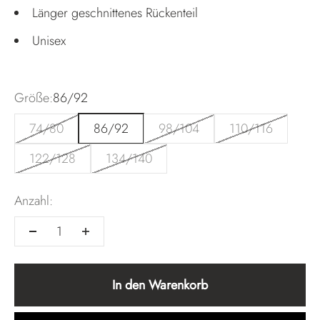
Länger geschnittenes Rückenteil
Unisex
Größe:
86/92
74/80
86/92
98/104
110/116
122/128
134/140
Anzahl:
In den Warenkorb