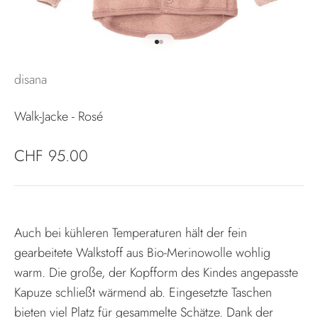
Gehe zu Element 1
Gehe zu Element 2
disana
Walk-Jacke - Rosé
Angebot
CHF 95.00
Auch bei kühleren Temperaturen hält der fein
gearbeitete Walkstoff aus Bio-Merinowolle wohlig
warm. Die große, der Kopfform des Kindes angepasste
Kapuze schließt wärmend ab. Eingesetzte Taschen
bieten viel Platz für gesammelte Schätze. Dank der